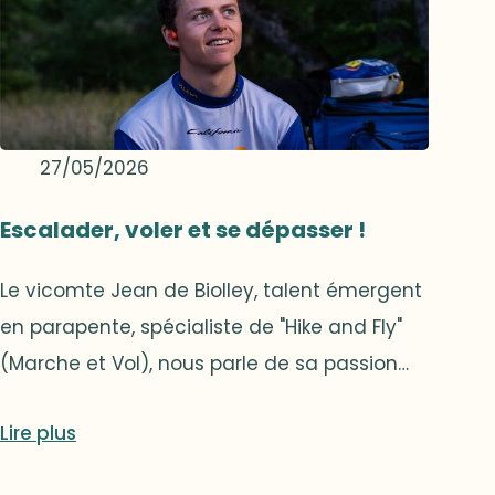
27/05/2026
Escalader, voler et se dépasser !
Le vicomte Jean de Biolley, talent émergent
en parapente, spécialiste de "Hike and Fly"
(Marche et Vol), nous parle de sa passion
pour les courses d'endurance, comme la
Lire plus
REDBULL-X-Alps, 1280 km en maximum douze
jours à travers les Alpes, la course la plus