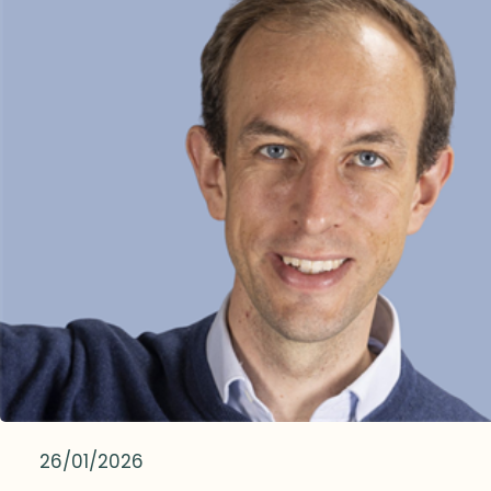
d’infirmière jusqu’au jour où je suis tombée sur cet
les personnes en burn-out ? Si tu as un conseil à do
Teresa reflétant exactement le fond de ma pensée 
première chose que je fais est de leur montrer la 
d’être transformé par l’amour, c’est de donner ce
associés au burnout et de leur faire prendre consci
avons tant besoin ». Qui de nous n’a jamais ressenti
plupart… Après la prise de conscience, je leur expliq
rendu un service ou aidé quelqu’un ? J’aime me di
out : « trop de contraintes/stress, trop longtemps,
même si ce n’est pas très significatif, j’aurai contr
ressources pour y faire face. »Comme les personne
monde meilleur et un peu plus heureux.Au-delà de
souvent leur état et veulent continuer à tout prix à «
service qui m’importe beaucoup, il faut savoir que j
pas le choix », je leur explique que plus ils continuent
reconnaissante envers chacun de mes patients. Ils
chute va être dure et la récupération longue et coût
leurs parcours de vie tous plus variés les uns que les
ralentir et à « recharger leurs batteries », ce qu’ils 
et leur courage. Il n’y a pas un jour où je ne suis sor
longtemps. C’est-à-dire, faire des choses qui leur fo
précieux enseignement. Aussi loin que je me souvien
sommeil de qualité, exercice physique, relations de 
considéré que toute personne, même la plus dému
26/01/2026
Rebondir passe souvent par une reconversion, un 
m’apprendre. Je ne compte plus le nombre de fois 