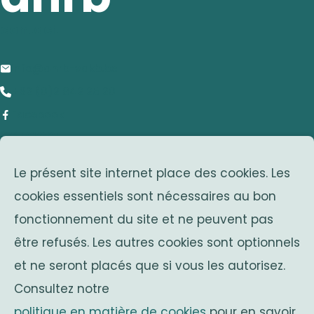
contact
info@anrb-vakb.be
+32 (0)2 642 25 20
Facebook
adresse
Le présent site internet place des cookies. Les
Avenue Franklin Roosevelt 25
cookies essentiels sont nécessaires au bon
1050 Bruxelles
fonctionnement du site et ne peuvent pas
Belgium
associations sœurs
être refusés. Les autres cookies sont optionnels
et ne seront placés que si vous les autorisez.
Solidaritas
Consultez notre
Fonds Keingiaert
politique en matière de cookies
pour en savoir