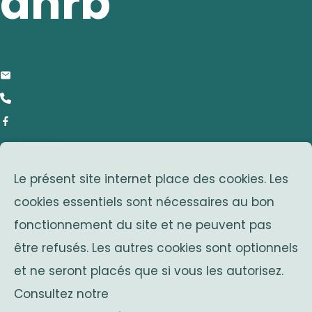
anrb
contact
info@anrb-vakb.be
+32 (0)2 642 25 20
Facebook
adresse
Le présent site internet place des cookies. Les
Avenue Franklin Roosevelt 25
cookies essentiels sont nécessaires au bon
1050 Bruxelles
fonctionnement du site et ne peuvent pas
Belgium
associations sœurs
être refusés. Les autres cookies sont optionnels
et ne seront placés que si vous les autorisez.
Solidaritas
Consultez notre
Fonds Keingiaert