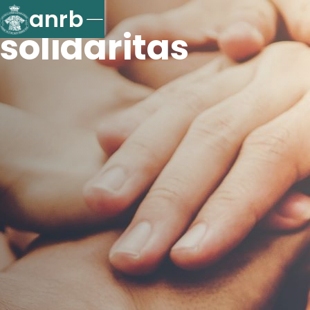
anrb
solidaritas