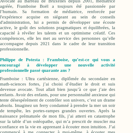
Avocate au Barreau de Bruxelles depuis 2001, médiatrice
agréée, Framboise Boël a toujours été passionnée par
l’humain. Sa formation de médiatrice, renforcée par
l'expérience acquise en siégeant au sein de conseils
d'administration, lui a permis de développer une écoute
active, le goût des solutions pragmatiques et équilibrées, la
capacité à révéler les talents et un optimisme créatif. Ces
compétences, elle les met au service des personnes qu’elle
accompagne depuis 2021 dans le cadre de leur transition
professionnelle.
Philippe de Potesta : Framboise, qu’est-ce qui vous a
encouragé à développer une nouvelle activité
professionnelle passé quarante ans ?
Framboise : Ultra cartésienne, diplômée du secondaire en
math-sciences fortes, j’ai choisi d’étudier le droit et suis
devenue avocate. Tout allait bien jusqu’à ce que j’aie des
enfants. Avoir des enfants, pour une personnalité anxieuse qui
tente désespérément de contrôler son univers, c’est un drame
absolu. Imaginez un ferry condamné à prendre la mer un soir
de tempête, les portes-rampes grandes ouvertes. Après la
naissance prématurée de mon fils, j’ai atterri en catastrophe
sur la table d’un ostéopathe, qui m’a prescrit de muscler ma
confiance en la vie en apprenant à écouter mon intuition.
J’ai
commencé à me connecter à moi-même, à écouter mes