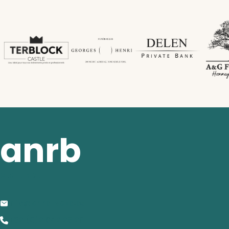
anrb
contact
info@anrb-vakb.be
+32 (0)2 642 25 20