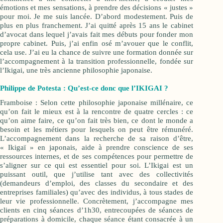
émotions et mes sensations, à prendre des décisions « justes »
pour moi. Je me suis lancée.
D’abord modestement. Puis de
plus en plus franchement.
J’ai quitté après 15 ans le cabinet
d’avocat dans lequel j’avais fait mes débuts pour fonder mon
propre cabinet. Puis, j’ai enfin osé m’avouer que le conflit,
cela use. J’ai eu la chance de suivre une formation donnée sur
l’accompagnement à la transition professionnelle, fondée sur
l’Ikigai, une très ancienne philosophie japonaise.
Philippe de Potesta : Qu’est-ce donc que l’IKIGAI ?
Framboise : Selon cette philosophie japonaise millénaire, ce
qu’on fait le mieux est à la rencontre de quatre cercles : ce
qu’on aime faire, ce qu’on fait très bien, ce dont le monde a
besoin et les métiers pour lesquels on peut être rémunéré.
L’accompagnement dans la recherche de sa raison d’être,
« Ikigaï » en japonais, aide à prendre conscience de ses
ressources internes, et de ses compétences pour permettre de
s’aligner sur ce qui est essentiel pour soi. L’Ikigai est un
puissant outil, que j’utilise tant avec des collectivités
(demandeurs d’emploi, des classes du secondaire et des
entreprises familiales) qu’avec des individus, à tous stades de
leur vie professionnelle. Concrètement, j’accompagne mes
clients en cinq séances d’1h30, entrecoupées de séances de
préparations à domicile, chaque séance étant consacrée à un