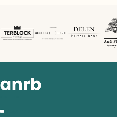
anrb
contact
info@anrb-vakb.be