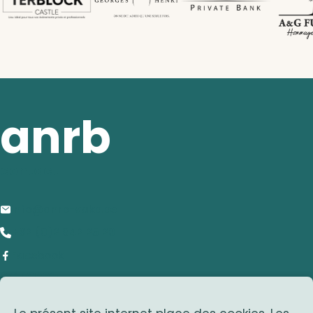
anrb
contact
info@anrb-vakb.be
+32 (0)2 642 25 20
Facebook
adresse