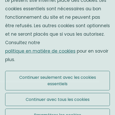
Le présent site internet place des cookies. Les
Avenue Franklin Roosevelt 25
cookies essentiels sont nécessaires au bon
1050 Bruxelles
fonctionnement du site et ne peuvent pas
Belgium
associations sœurs
être refusés. Les autres cookies sont optionnels
et ne seront placés que si vous les autorisez.
Solidaritas
Consultez notre
Fonds Keingiaert
politique en matière de cookies
pour en savoir
monarchie belge
plus.
Site officiel
Continuer seulement avec les cookies
essentiels
Conditions d'utilisation
|
Mentions légales
Continuer avec tous les cookies
|
Cookies
... by
Organica