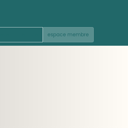
evenir membre
espace membre