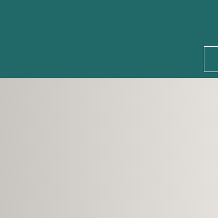
és
Événements
Services
Nous soutenir
D