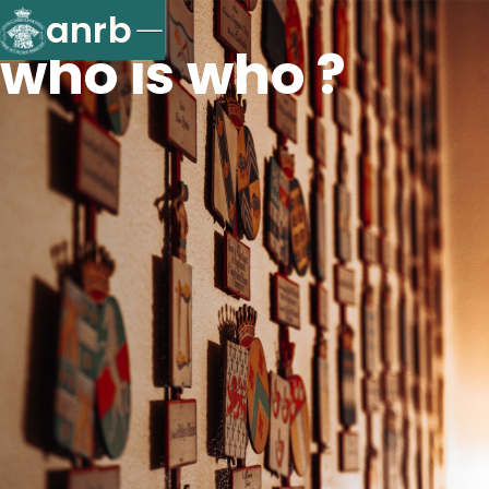
anrb
who is who ?