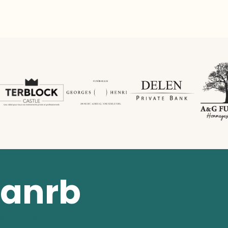
anrb
contact