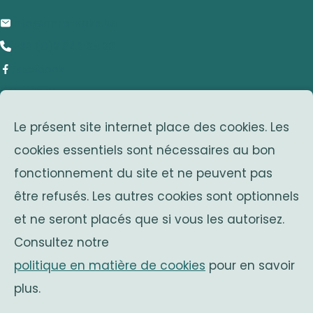
info@anrb-vakb.be
+32 (0)2 642 25 20
Facebook
adresse
Le présent site internet place des cookies. Les
Avenue Franklin Roosevelt 25
cookies essentiels sont nécessaires au bon
1050 Bruxelles
fonctionnement du site et ne peuvent pas
Belgium
associations sœurs
être refusés. Les autres cookies sont optionnels
et ne seront placés que si vous les autorisez.
Solidaritas
Consultez notre
Fonds Keingiaert
politique en matière de cookies
pour en savoir
monarchie belge
plus.