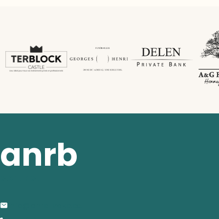
anrb
contact
info@anrb-vakb.be