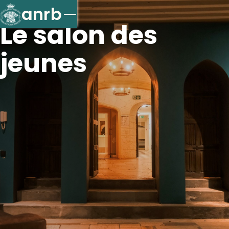
anrb
Le salon des
jeunes