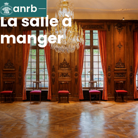
anrb
La salle à
manger