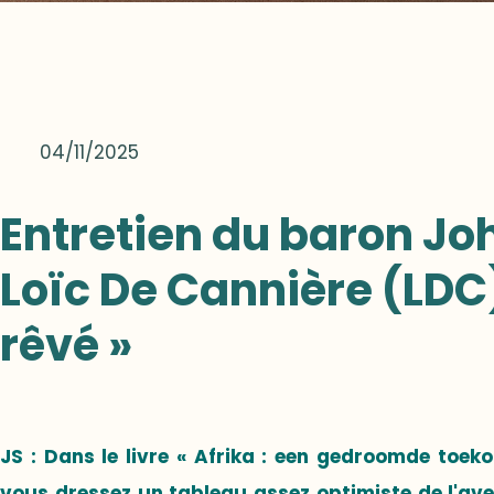
04/11/2025
Entretien du baron Jo
Loïc De Cannière (LDC),
rêvé »
JS : Dans le livre « Afrika : een gedroomde toek
vous dressez un tableau assez optimiste de l'aven