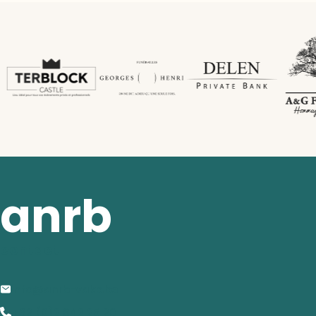
anrb
contact
info@anrb-vakb.be
+32 (0)2 642 25 20