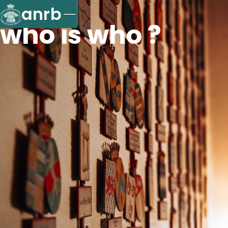
anrb
who is who ?