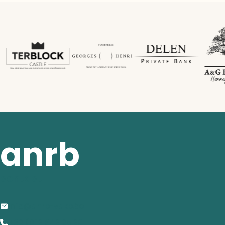
anrb
contact
info@anrb-vakb.be
+32 (0)2 642 25 20