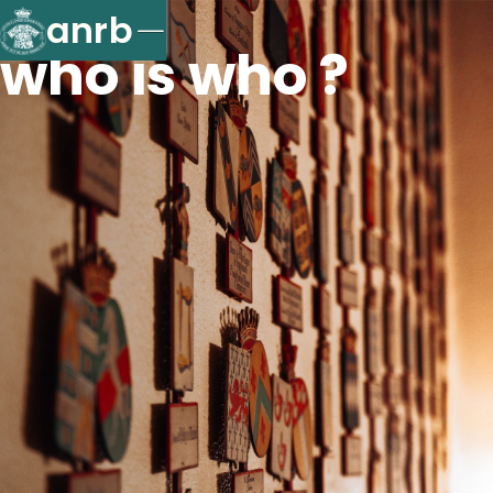
anrb
who is who ?