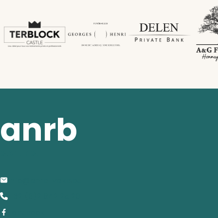
anrb
contact
info@anrb-vakb.be
+32 (0)2 642 25 20
Facebook