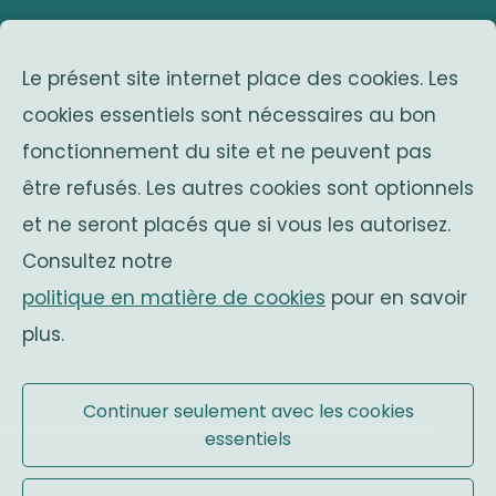
adresse
Le présent site internet place des cookies. Les
Avenue Franklin Roosevelt 25
cookies essentiels sont nécessaires au bon
1050 Bruxelles
fonctionnement du site et ne peuvent pas
Belgium
associations sœurs
être refusés. Les autres cookies sont optionnels
et ne seront placés que si vous les autorisez.
Solidaritas
Consultez notre
Fonds Keingiaert
politique en matière de cookies
pour en savoir
monarchie belge
plus.
Site officiel
Continuer seulement avec les cookies
essentiels
Conditions d'utilisation
|
Mentions légales