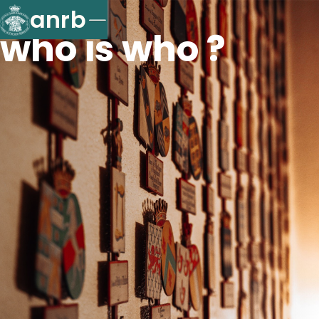
anrb
who is who ?