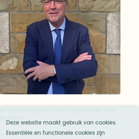
Ridder (Michel) van Tieghem de Ten
Berghe
Deze website maakt gebruik van cookies.
Essentiële en functionele cookies zijn
Voorzitter West-Vlaanderen