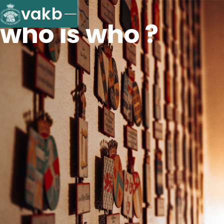
vakb
who is who ?