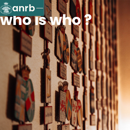
anrb
who is who ?