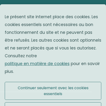
adresse
Le présent site internet place des cookies. Les
Avenue Franklin Roosevelt 25
cookies essentiels sont nécessaires au bon
1050 Bruxelles
fonctionnement du site et ne peuvent pas
Belgium
associations sœurs
être refusés. Les autres cookies sont optionnels
et ne seront placés que si vous les autorisez.
Solidaritas
Consultez notre
Fonds Keingiaert
politique en matière de cookies
pour en savoir
monarchie belge
plus.
Site officiel
Continuer seulement avec les cookies
essentiels
Conditions d'utilisation
|
Mentions légales