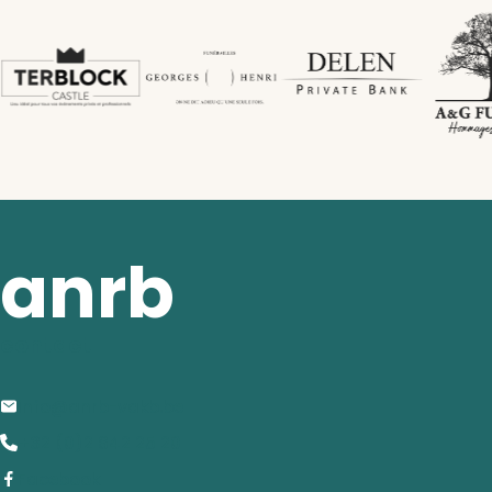
anrb
contact
info@anrb-vakb.be
+32 (0)2 642 25 20
Facebook