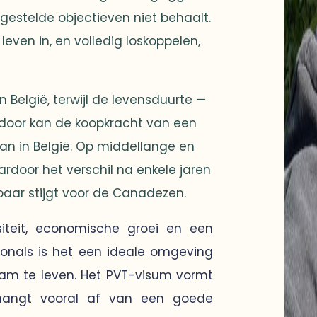
 gestelde objectieven niet behaalt.
even in, en volledig loskoppelen,
in België, terwijl de levensduurte —
ardoor kan de koopkracht van een
dan in België. Op middellange en
ardoor het verschil na enkele jaren
baar stijgt voor de Canadezen.
rsiteit, economische groei en een
sionals is het een ideale omgeving
aam te leven. Het PVT-visum vormt
hangt vooral af van een goede