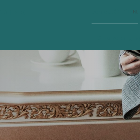
vakb
contact
FR
NL
Nieuws
Onze verenigin