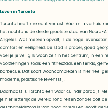
Leven in Toronto
Toronto heeft me echt verrast. Vóór mijn verhuis ken
het nochtans de derde grootste stad van Noord-Ame
Angeles. Wat meteen opvalt, is de hoge levensstanda
comfort en veiligheid. De stad is proper, goed geo
voel je je veilig. Ik woon zelf in het centrum, in een r
voorzieningen zoals een fitneszaal, een terras, ge
barbecue. Dat soort wooncomplexen is hier heel gebr
moderne, praktische levensstijl.
Daarnaast is Toronto een waar culinair paradijs. M
je hier letterlijk de wereld rond reizen zonder ooit d
gezondheidszorg is van hoog niveau en wordt ged