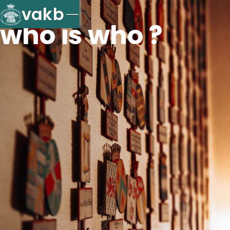
vakb
who is who ?