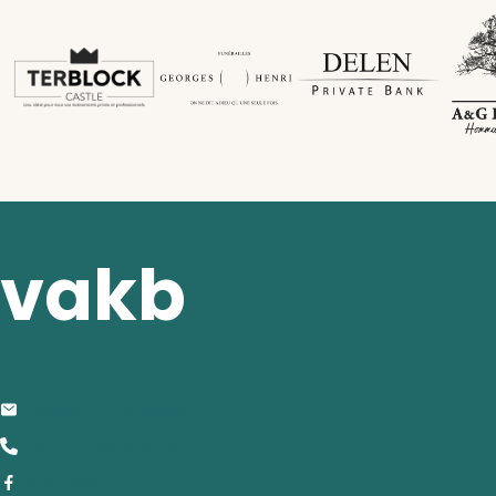
vakb
contact
info@anrb-vakb.be
+32 (0)2 642 25 20
Facebook