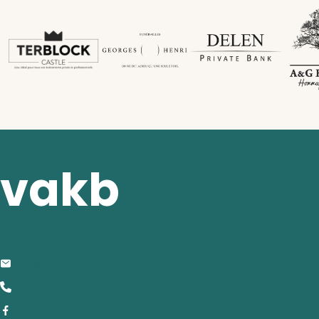
vakb
contact
info@anrb-vakb.be
+32 (0)2 642 25 20
Facebook