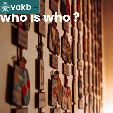
vakb
who is who ?