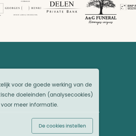
n
belgische monarchie
Officiële website
kelijk voor de goede werking van de
tische doeleinden (analysecookies)
voor meer informatie.
De cookies instellen
... by
Organica