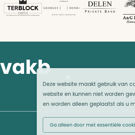
vakb
contact
a
F
info@anrb-vakb.be
Deze website maakt gebruik van coo
1
+32 (0)2 642 25 20
website en kunnen niet worden gew
B
Facebook
en worden alleen geplaatst als u m
Ga alleen door met essentiële cook
Gebruiksvoorwaarden
|
Juridische informatie
|
Co