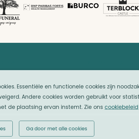
dres
zustervereniginge
ranklin Rooseveltlaan 25
Solidaritas
kies. Essentiële en functionele cookies zijn noodza
050 Brussel
Fonds Keingiaert
eigerd. Andere cookies worden gebruikt voor statis
elgium
et de plaatsing ervan instemt. Zie ons
cookiebeleid
ies
Ga door met alle cookies
okies