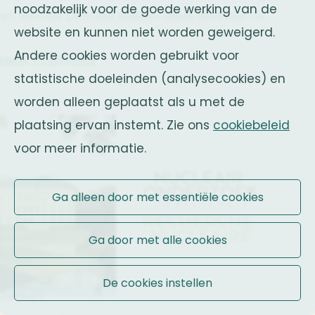
noodzakelijk voor de goede werking van de
enkel de personen in te schrijven voor wie u
en Héloïse Desclée bieden deze avonden de
website en kunnen niet worden geweigerd.
het volledige inschrijvingsgeld betaalt.Aan
mogelijkheid om te leren rocken of je
Andere cookies worden gebruikt voor
Meer informatie
het einde van uw inschrijving verschijnt een
vaardigheden te verbeteren, en worden ze
statistische doeleinden (analysecookies) en
venster met een QR-code waarmee u
afgesloten met een diner en een
worden alleen geplaatst als u met de
onmiddellijk kunt betalen.
feestavond.
plaatsing ervan instemt. Zie ons
cookiebeleid
voor meer informatie.
Ga alleen door met essentiële cookies
Ga door met alle cookies
De cookies instellen
Zoeken