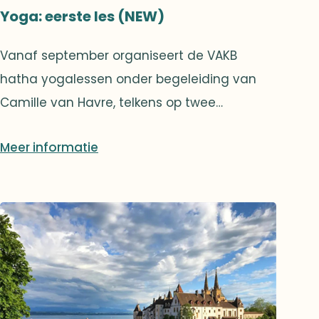
Yoga: eerste les (NEW)
Vanaf september organiseert de VAKB
hatha yogalessen onder begeleiding van
Camille van Havre, telkens op twee
woensdagen per maand om 19u.Yoga is
Meer informatie
veel meer dan enkel een fysieke activiteit:
het is een echte levensfilosofie die helpt om
opnieuw evenwicht te vinden tussen
lichaam en geest. De hatha yogasessies
combineren houdingen, ademhaling,
meditatie en ontspanning in een
toegankelijke en geleidelijke aanpak,
geschikt voor zowel beginners als