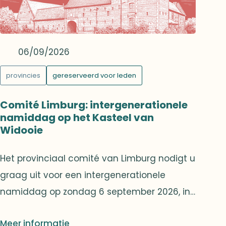
februari 2027, zal hij voor de Cercle Franklin
een exclusieve showcase brengen.Hij stelt er
enkele van zijn nieuwste nummers voor,
06/09/2026
waaronder Pas le choix en Le monde d’en
provincies
gereserveerd voor leden
haut.
Comité Limburg: intergenerationele
namiddag op het Kasteel van
Widooie
Het provinciaal comité van Limburg nodigt u
graag uit voor een intergenerationele
namiddag op zondag 6 september 2026, in
het Kasteel van Widooie.In een warme en
Meer informatie
familiale sfeer worden twee activiteiten