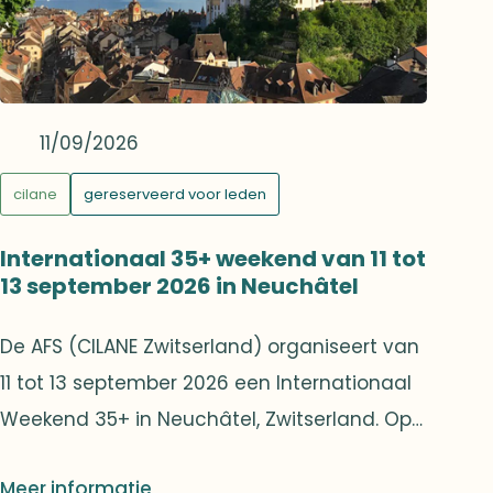
gevorderden.Een mooie gelegenheid om
even tijd voor jezelf te nemen in een
gezellige en rustgevende sfeer.
11/09/2026
cilane
gereserveerd voor leden
Internationaal 35+ weekend van 11 tot
13 september 2026 in Neuchâtel
De AFS (CILANE Zwitserland) organiseert van
11 tot 13 september 2026 een Internationaal
Weekend 35+ in Neuchâtel, Zwitserland. Op
het programma staan een diner-cocktail,
Meer informatie
een bezoek aan het kasteel van Grandson,