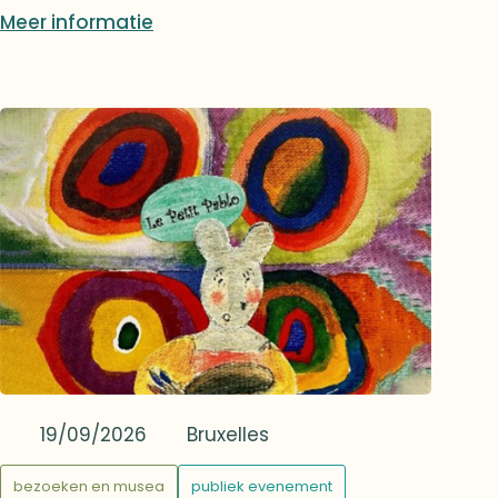
Meer informatie
wonen!
19/09/2026
Bruxelles
bezoeken en musea
publiek evenement