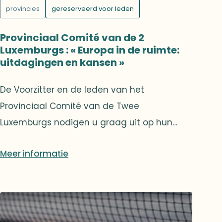
provincies
gereserveerd voor leden
Provinciaal Comité van de 2
Luxemburgs : « Europa in de ruimte:
uitdagingen en kansen »
De Voorzitter en de leden van het
Provinciaal Comité van de Twee
Luxemburgs nodigen u graag uit op hun
jaarlijkse bijeenkomst: een conferentie door
Meer informatie
de heer Eric Morel de Westgaver, Directeur
Strategie, Juridische Zaken en Externe
Betrekkingen van de ESA, en de heer Jean-
Luc Trullemans, hoofd van het ESEC
(European Space Security and Education