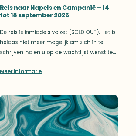
Reis naar Napels en Campanië – 14
tot 18 september 2026
De reis is inmiddels volzet (SOLD OUT). Het is
helaas niet meer mogelijk om zich in te
schrijven.Indien u op de wachtlijst wenst te
worden geplaatst, kunt u een e-mail sturen
Meer informatie
naar info@anrb-vakb.be. Wij nemen contact
met u op in geval van een vrijgekomen
plaats.De VAKB nodigt haar leden uit voor
een exclusieve reis ter ontdekking van de
prachtige schatten van Napels en
Campanië.Onder de zorgvuldige organisatie
van Anita Snoy belooft deze reis