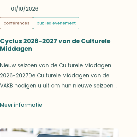
01/10/2026
conférences
publiek evenement
Cyclus 2026-2027 van de Culturele
Middagen
Nieuw seizoen van de Culturele Middagen
2026-2027De Culturele Middagen van de
VAKB nodigen u uit om hun nieuwe seizoen
2026-2027 te ontdekken, in het teken van
Meer informatie
nieuwsgierigheid, reflectie en
ontmoeting.Zoals elk jaar wordt u een
gevarieerd programma aangeboden,
gebracht door gepassioneerde sprekers die