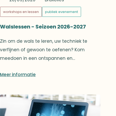
workshops en lessen
publiek evenement
Walslessen - Seizoen 2026-2027
Zin om de wals te leren, uw techniek te
verfijnen of gewoon te oefenen? Kom
meedoen in een ontspannen en
dynamische sfeer! Misschien krijgt u wel zin
Meer informatie
om deel te nemen aan de
openingschoreografie van het Bal 2027,
waarvan de voorbereidingen al vanaf
januari 2027 van start gaan onder
begeleiding van een toegewijd team van