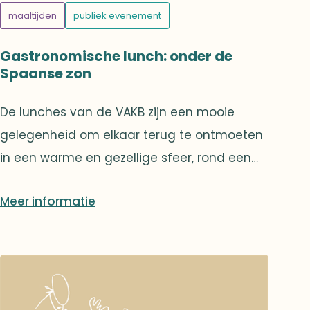
minuten)• Overzicht van de meest
maaltijden
publiek evenement
indrukwekkende AI-tools (30 minuten)• Hoe
ga je in dialoog met een AI om er het beste
Gastronomische lunch: onder de
uit te halen? (45 minuten)• Praktische
Spaanse zon
oefeningen met ChatGPT (60 minuten)
De lunches van de VAKB zijn een mooie
gelegenheid om elkaar terug te ontmoeten
in een warme en gezellige sfeer, rond een
verfijnde maar toegankelijke maaltijd. Een
Meer informatie
bijzonder moment om oude bekenden terug
te zien en samen met andere leden
aangenaam bij te praten.Deze lunches zijn
mogelijk dankzij de inzet van een
fantastisch team van vrijwilligers. Ze worden