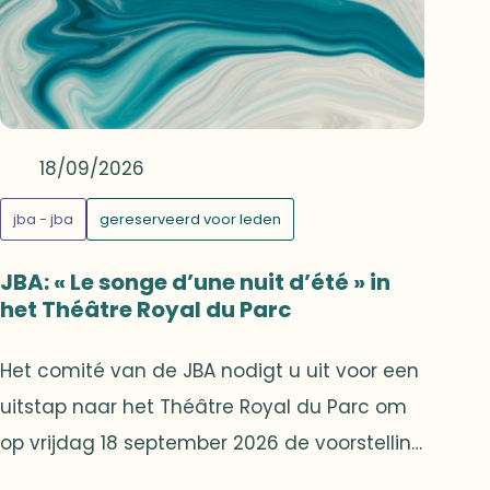
uitzonderlijke bezoeken, charmante
adressen en bijzondere ontmoetingen in
een verfijnde en warme sfeer.👉 Ontdek het
volledige programma en laat u verleiden
door deze uitzonderlijke reis:Klik hier om het
18/09/2026
programma te bekijken" style="height:
jba - jba
gereserveerd voor leden
480px;">
JBA: « Le songe d’une nuit d’été » in
het Théâtre Royal du Parc
Het comité van de JBA nodigt u uit voor een
uitstap naar het Théâtre Royal du Parc om
op vrijdag 18 september 2026 de voorstelling
van “Een midzomernachtsdroom” bij te