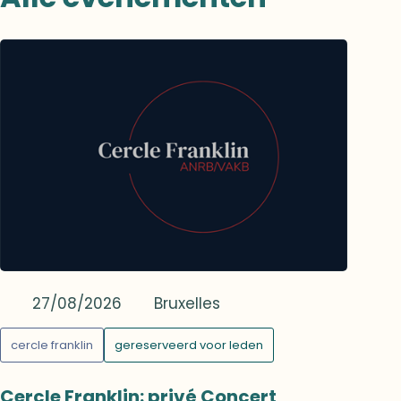
of een lezing door baron Claude de
Villenfagne de Vogelsanck over de
overdracht van waarden. De deelnemers
krijgen ook de gelegenheid om het nieuwe
arboretum te ontdekken. De namiddag
wordt afgesloten met een gezellig
vieruurtje.
27/08/2026
Bruxelles
cercle franklin
gereserveerd voor leden
Cercle Franklin: privé Concert