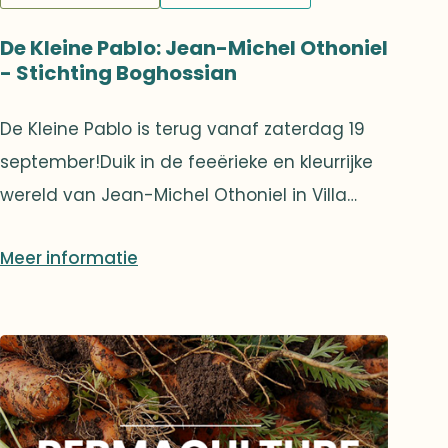
De Kleine Pablo: Jean-Michel Othoniel
- Stichting Boghossian
De Kleine Pablo is terug vanaf zaterdag 19
september!Duik in de feeërieke en kleurrijke
wereld van Jean-Michel Othoniel in Villa
Empain. Tussen monumentale sculpturen in
Meer informatie
geblazen glas, gigantische parelkettingen
en aquarellen geïnspireerd door zijn reizen
naar alle uithoeken van de wereld, belooft
deze tentoonstelling een poëtisch en
lichtgevend intermezzo in een uitzonderlijk
kader.De deelnemers ontdekken ook Shape