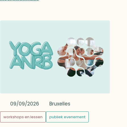
naar keuze aangeboden: een multi-
activiteitenparcours voor jong en oud
(apenbrug, boogschieten, reuzenkicker, enz.)
of een lezing door baron Claude de
Villenfagne de Vogelsanck over de
overdracht van waarden. De deelnemers
krijgen ook de gelegenheid om het nieuwe
arboretum te ontdekken. De namiddag
wordt afgesloten met een gezellig
vieruurtje.
09/09/2026
Bruxelles
workshops en lessen
publiek evenement