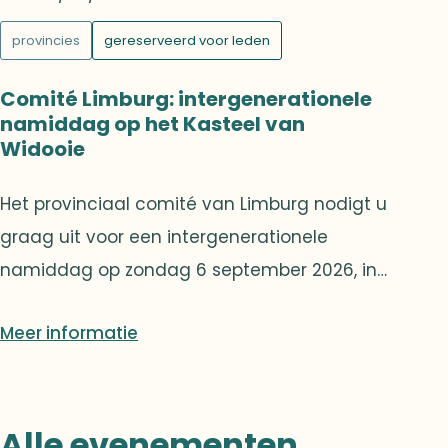
provincies
gereserveerd voor leden
Comité Limburg: intergenerationele
namiddag op het Kasteel van
Widooie
Het provinciaal comité van Limburg nodigt u
graag uit voor een intergenerationele
namiddag op zondag 6 september 2026, in
het Kasteel van Widooie.In een warme en
Meer informatie
familiale sfeer worden twee activiteiten
naar keuze aangeboden: een multi-
activiteitenparcours voor jong en oud
Alle evenementen
(apenbrug, boogschieten, reuzenkicker, enz.)