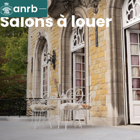
anrb
Salons à louer