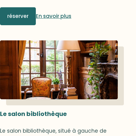
de lustres Louis XV imitant ceux de la
bibliothèque Mazarine. Un très bel escalier
réserver
En savoir plus
d’honneur permet de monter à l’étage.
C’est dans ce lieu magique que les
moments les plus marquants de
l'association ont pris naissance, créant des
moments inoubliables pour certains de nos
membres.
Le salon bibliothèque
Le salon bibliothèque, situé à gauche de