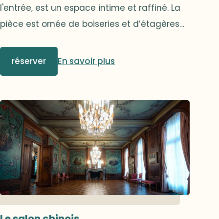
l'entrée, est un espace intime et raffiné. La
pièce est ornée de boiseries et d’étagères
de livres, invitant à la détente ou à la
conversation. Une seconde porte, discrète,
réserver
En savoir plus
permet de rejoindre le grand hall, renforçant
la fluidité et la circulation au rez-de-
chaussée.Le salon bibliothèque se prête
parfaitement à des dîners en petit comité,
où l'on peut partager un moment convivial
dans une ambiance feutrée et accueillante.
Le salon chinois