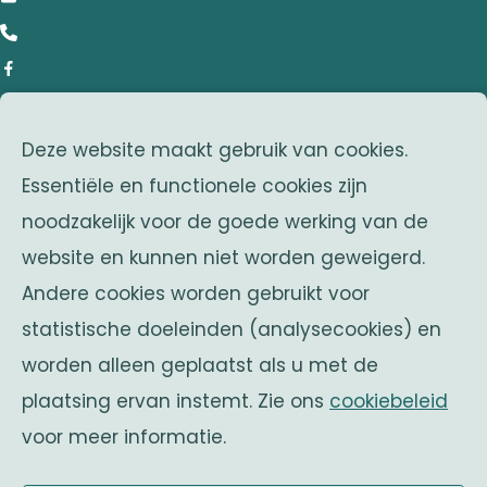
+32 (0)2 642 25 20
Facebook
adres
Deze website maakt gebruik van cookies.
Franklin Rooseveltlaan 25
Essentiële en functionele cookies zijn
1050 Brussel
noodzakelijk voor de goede werking van de
Belgium
website en kunnen niet worden geweigerd.
zusterverenigingen
Andere cookies worden gebruikt voor
Solidaritas
statistische doeleinden (analysecookies) en
Fonds Keingiaert
worden alleen geplaatst als u met de
belgische monarchie
plaatsing ervan instemt. Zie ons
cookiebeleid
voor meer informatie.
Officiële website