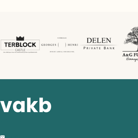
vakb
contact
info@anrb-vakb.be