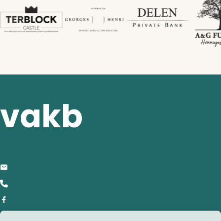
vakb
contact
info@anrb-vakb.be
+32 (0)2 642 25 20
Facebook
adres