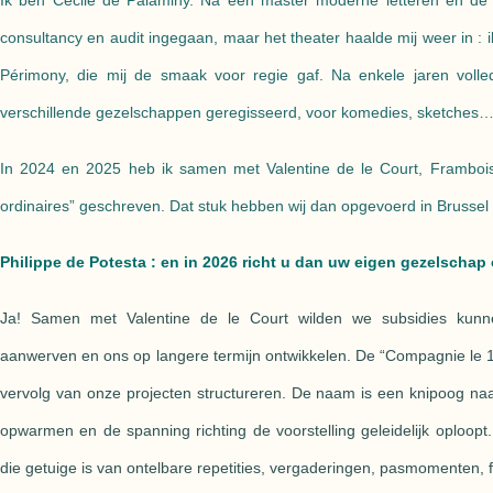
Ik ben Cécile de Palaminy. Na een master moderne letteren en de
consultancy en audit ingegaan, maar het theater haalde mij weer in : 
Périmony, die mij de smaak voor regie gaf. Na enkele jaren volle
verschillende gezelschappen geregisseerd, voor komedies, sketches
In 2024 en 2025 heb ik samen met Valentine de le Court, Framboi
ordinaires” geschreven. Dat stuk hebben wij dan opgevoerd in Brussel
Philippe de Potesta : en in 2026 richt u dan uw eigen gezelschap
Ja! Samen met Valentine de le Court wilden we subsidies kunn
aanwerven en ons op langere termijn ontwikkelen. De “Compagnie le 
vervolg van onze projecten structureren. De naam is een knipoog n
opwarmen en de spanning richting de voorstelling geleidelijk oploopt.
die getuige is van ontelbare repetities, vergaderingen, pasmomenten, 