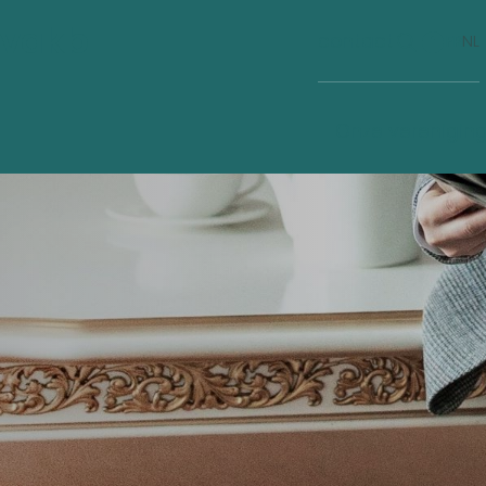
vakb
contact
FR
NL
Nieuws
Onze verenigin