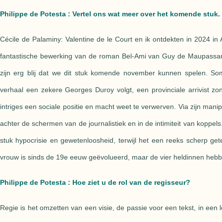
Philippe de Potesta : Vertel ons wat meer over het komende stuk.
Cécile de Palaminy: Valentine de le Court en ik ontdekten in 2024 in
fantastische bewerking van de roman Bel-Ami van Guy de Maupassan
zijn erg blij dat we dit stuk komende november kunnen spelen. Som
verhaal een zekere Georges Duroy volgt, een provinciale arrivist zo
intriges een sociale positie en macht weet te verwerven. Via zijn manip
achter de schermen van de journalistiek en in de intimiteit van koppel
stuk hypocrisie en gewetenloosheid, terwijl het een reeks scherp g
vrouw is sinds de 19e eeuw geëvolueerd, maar de vier heldinnen hebbe
Philippe de Potesta : Hoe ziet u de rol van de regisseur?
Regie is het omzetten van een visie, de passie voor een tekst, in een