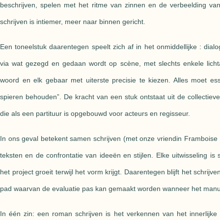
beschrijven, spelen met het ritme van zinnen en de verbeelding van
schrijven is intiemer, meer naar binnen gericht.
Een toneelstuk daarentegen speelt zich af in het onmiddellijke : dial
via wat gezegd en gedaan wordt op scène, met slechts enkele licht
woord en elk gebaar met uiterste precisie te kiezen. Alles moet ess
spieren behouden”. De kracht van een stuk ontstaat uit de collectiev
die als een partituur is opgebouwd voor acteurs en regisseur.
In ons geval betekent samen schrijven (met onze vriendin Framboise
teksten en de confrontatie van ideeën en stijlen. Elke uitwisseling is
het project groeit terwijl het vorm krijgt. Daarentegen blijft het schrij
pad waarvan de evaluatie pas kan gemaakt worden wanneer het manusc
In één zin: een roman schrijven is het verkennen van het innerlijke 