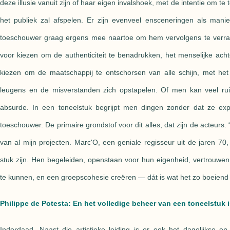
deze illusie vanuit zijn of haar eigen invalshoek, met de intentie om t
het publiek zal afspelen. Er zijn evenveel ensceneringen als mani
toeschouwer graag ergens mee naartoe om hem vervolgens te verra
voor kiezen om de authenticiteit te benadrukken, het menselijke ac
kiezen om de maatschappij te ontschorsen van alle schijn, met het
leugens en de misverstanden zich opstapelen. Of men kan veel ruim
absurde. In een toneelstuk begrijpt men dingen zonder dat ze expl
toeschouwer. De primaire grondstof voor dit alles, dat zijn de acteurs.
van al mijn projecten. Marc'O, een geniale regisseur uit de jaren 70
stuk zijn. Hen begeleiden, openstaan voor hun eigenheid, vertrouwe
te kunnen, en een groepscohesie creëren — dát is wat het zo boeiend
Philippe de Potesta: En het volledige beheer van een toneelstuk 
Inderdaad. Naast die artistieke leiding is er ook het dagelijkse en