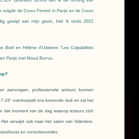
 ESCP Business School ben ik de richting van
ik volgde de Cours Florent in Parijs en de Cours
dig gewijd aan mijn gezin, heb ik sinds 2022
…
se Boël en Hélène d’Udekem “Les Culpabilités
 en Parijs met Maud Burrus.
 op?
en aanvragen, professionele acteurs kunnen
17-19” overkoepelt ons komende stuk en zal het
aar dat moment van de dag waarop acteurs zich
 Het verwijst ook naar het salon van Valentine,
fotoshoots en correctierondes.