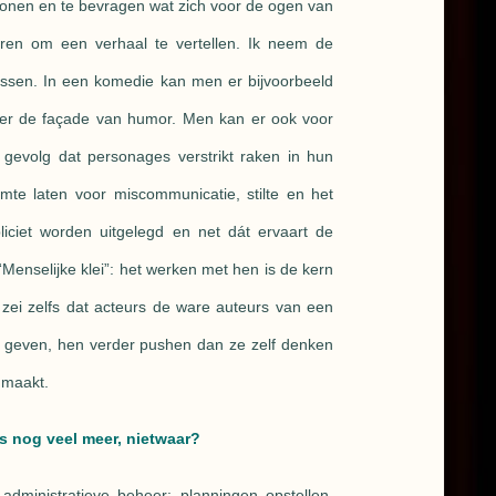
e tonen en te bevragen wat zich voor de ogen van
eren om een verhaal te vertellen. Ik neem de
ssen. In een komedie kan men er bijvoorbeeld
hter de façade van humor. Men kan er ook voor
 gevolg dat personages verstrikt raken in hun
te laten voor miscommunicatie, stilte en het
iciet worden uitgelegd en net dát ervaart de
 “Menselijke klei”: het werken met hen is de kern
, zei zelfs dat acteurs de ware auteurs van een
n geven, hen verder pushen dan ze zelf denken
 maakt.
is nog veel meer, nietwaar?
 administratieve beheer: planningen opstellen,