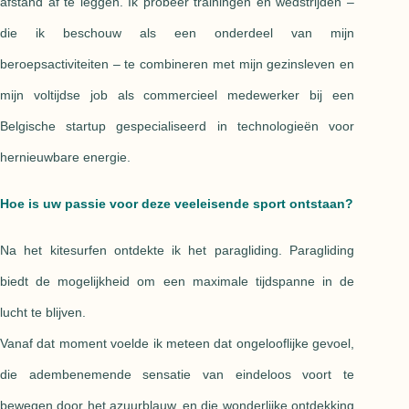
afstand af te leggen. Ik probeer trainingen en wedstrijden –
die ik beschouw als een onderdeel van mijn
beroepsactiviteiten – te combineren met mijn gezinsleven en
mijn voltijdse job als commercieel medewerker bij een
Belgische startup gespecialiseerd in technologieën voor
hernieuwbare energie.
Hoe is uw passie voor deze veeleisende sport ontstaan?
Na het kitesurfen ontdekte ik het paragliding. Paragliding
biedt de mogelijkheid om een maximale tijdspanne in de
lucht te blijven.
Vanaf dat moment voelde ik meteen dat ongelooflijke gevoel,
die adembenemende sensatie van eindeloos voort te
bewegen door het azuurblauw, en die wonderlijke ontdekking