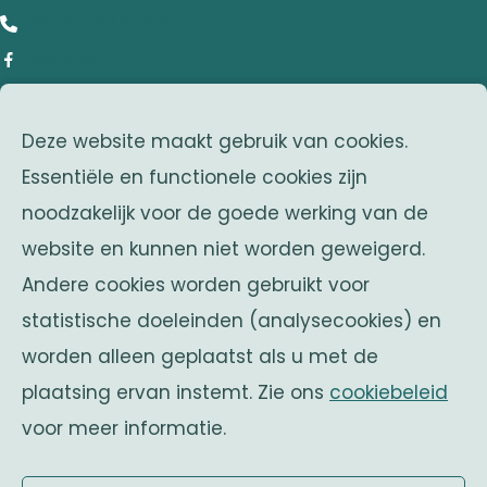
+32 (0)2 642 25 20
Facebook
adres
Deze website maakt gebruik van cookies.
Franklin Rooseveltlaan 25
Essentiële en functionele cookies zijn
1050 Brussel
noodzakelijk voor de goede werking van de
Belgium
website en kunnen niet worden geweigerd.
zusterverenigingen
Andere cookies worden gebruikt voor
Solidaritas
statistische doeleinden (analysecookies) en
Fonds Keingiaert
worden alleen geplaatst als u met de
belgische monarchie
plaatsing ervan instemt. Zie ons
cookiebeleid
voor meer informatie.
Officiële website