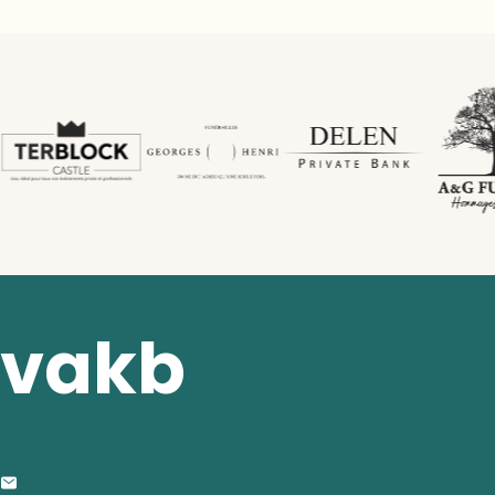
vakb
contact
info@anrb-vakb.be