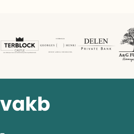
vakb
contact