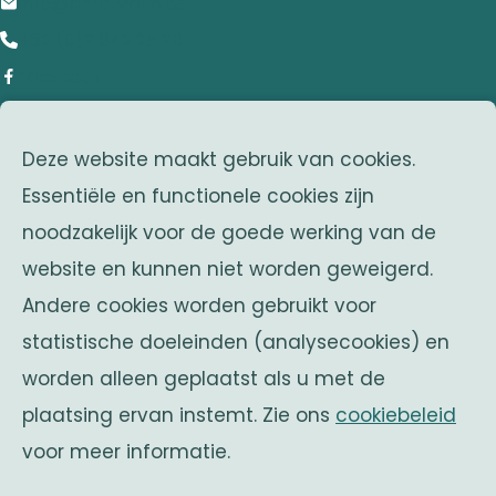
info@anrb-vakb.be
+32 (0)2 642 25 20
Facebook
adres
Deze website maakt gebruik van cookies.
Franklin Rooseveltlaan 25
Essentiële en functionele cookies zijn
1050 Brussel
noodzakelijk voor de goede werking van de
Belgium
website en kunnen niet worden geweigerd.
zusterverenigingen
Andere cookies worden gebruikt voor
Solidaritas
statistische doeleinden (analysecookies) en
Fonds Keingiaert
worden alleen geplaatst als u met de
belgische monarchie
plaatsing ervan instemt. Zie ons
cookiebeleid
voor meer informatie.
Officiële website