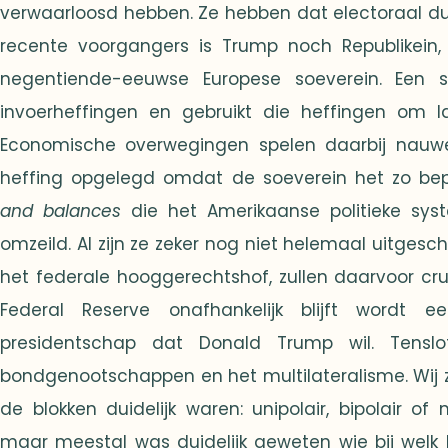
verwaarloosd hebben. Ze hebben dat electoraal duur
recente voorgangers is Trump noch Republikein, 
negentiende-eeuwse Europese soeverein. Een s
invoerheffingen en gebruikt die heffingen om l
Economische overwegingen spelen daarbij nauwel
heffing opgelegd omdat de soeverein het zo b
and balances
die het Amerikaanse politieke sy
omzeild. Al zijn ze zeker nog niet helemaal uitges
het federale hooggerechtshof, zullen daarvoor cru
Federal Reserve onafhankelijk blijft wordt 
presidentschap dat Donald Trump wil. Tenslot
bondgenootschappen en het multilateralisme. Wij z
de blokken duidelijk waren: unipolair, bipolair of 
maar meestal was duidelijk geweten wie bij welk b