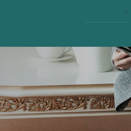
vakb
contact
FR
NL
Nieuws
Onze verenigin