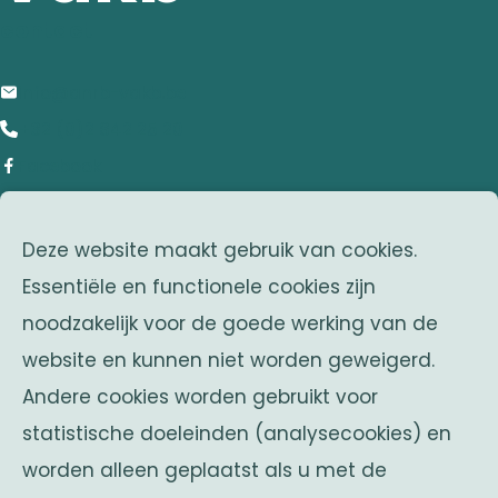
contact
info@anrb-vakb.be
+32 (0)2 642 25 20
Facebook
adres
Deze website maakt gebruik van cookies.
Franklin Rooseveltlaan 25
Essentiële en functionele cookies zijn
1050 Brussel
noodzakelijk voor de goede werking van de
Belgium
website en kunnen niet worden geweigerd.
zusterverenigingen
Andere cookies worden gebruikt voor
Solidaritas
statistische doeleinden (analysecookies) en
Fonds Keingiaert
worden alleen geplaatst als u met de
belgische monarchie