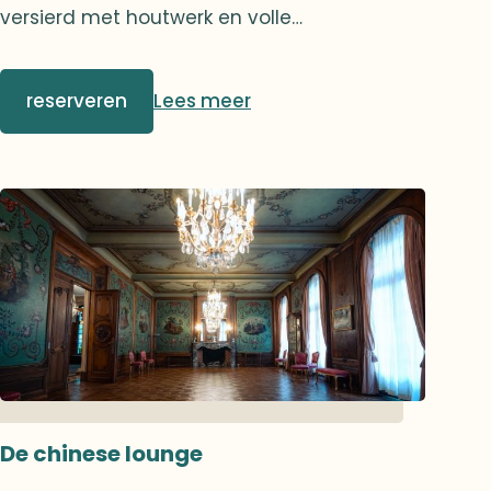
versierd met houtwerk en volle
boekenrekken, uitnodigend tot ontspanning
of een gesprek. Een tweede - discrete -
reserveren
Lees meer
deur leidt naar de grote zaal en versterkt
zodoende de doorstroming en de circulatie
op het gelijkvloers.De bibliotheeklounge leent
zich perfect voor diners in kleine groepen,
waar u een gezellig moment kunt delen in
een gedempte en warme sfeer.
De chinese lounge