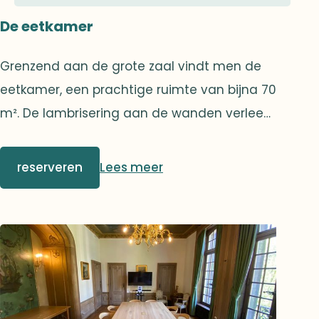
De eetkamer
Grenzend aan de grote zaal vindt men de
eetkamer, een prachtige ruimte van bijna 70
m². De lambrisering aan de wanden verleent
een uniek karakter aan deze ruimte.Een
tweede, zeer discrete deur maakt het de
reserveren
Lees meer
cateraar mogelijk om alle gasten te kunnen
bedienen zonder de circulatie van de
genodigden te belemmeren.