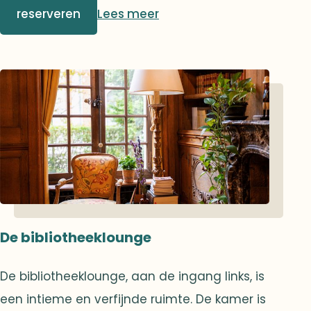
die de luchters van de Mazarine-bibliotheek
reserveren
Lees meer
nabootsen. Een zeer mooie trap leidt naar
boven. Het is op deze magische plek dat de
meest memorabele gebeurtenissen van de
vereniging zijn ontstaan, wat gezorgd heeft
voor onvergetelijke momenten voor
sommige van onze leden.
De bibliotheeklounge
De bibliotheeklounge, aan de ingang links, is
een intieme en verfijnde ruimte. De kamer is