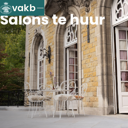
vakb
Salons te huur