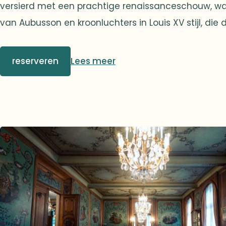
versierd met een prachtige renaissanceschouw, wa
van Aubusson en kroonluchters in Louis XV stijl, die 
van de Mazarine-bibliotheek nabootsen. Een zeer m
leidt naar boven. Het is op deze magische plek da
reserveren
Lees meer
memorabele gebeurtenissen van de vereniging zijn
wat gezorgd heeft voor onvergetelijke momenten 
sommige van onze leden.