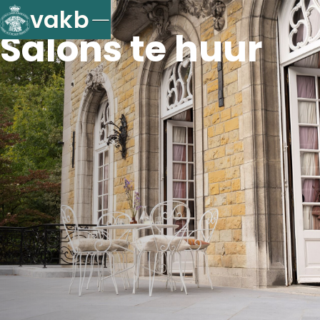
vakb
Salons te huur