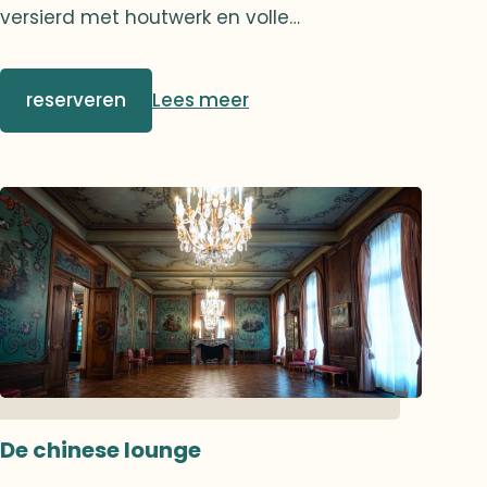
versierd met houtwerk en volle
boekenrekken, uitnodigend tot ontspanning
of een gesprek. Een tweede - discrete -
reserveren
Lees meer
deur leidt naar de grote zaal en versterkt
zodoende de doorstroming en de circulatie
op het gelijkvloers.De bibliotheeklounge leent
zich perfect voor diners in kleine groepen,
waar u een gezellig moment kunt delen in
een gedempte en warme sfeer.
De chinese lounge