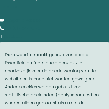
contact
info@anrb-vakb.be
+32 (0)2 642 25 20
Facebook
adres
Deze website maakt gebruik van cookies.
Franklin Rooseveltlaan 25
Essentiële en functionele cookies zijn
1050 Brussel
noodzakelijk voor de goede werking van de
Belgium
website en kunnen niet worden geweigerd.
zusterverenigingen
Andere cookies worden gebruikt voor
Solidaritas
statistische doeleinden (analysecookies) en
Fonds Keingiaert
worden alleen geplaatst als u met de
belgische monarchie