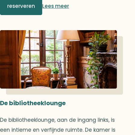
die de luchters van de Mazarine-bibliotheek
reserveren
Lees meer
nabootsen. Een zeer mooie trap leidt naar
boven. Het is op deze magische plek dat de
meest memorabele gebeurtenissen van de
vereniging zijn ontstaan, wat gezorgd heeft
voor onvergetelijke momenten voor
sommige van onze leden.
De bibliotheeklounge
De bibliotheeklounge, aan de ingang links, is
een intieme en verfijnde ruimte. De kamer is