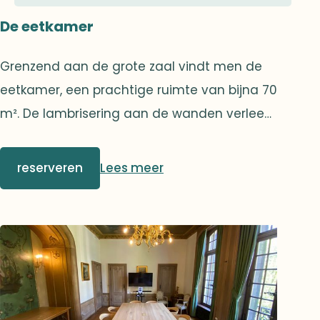
De eetkamer
Grenzend aan de grote zaal vindt men de
eetkamer, een prachtige ruimte van bijna 70
m². De lambrisering aan de wanden verleent
een uniek karakter aan deze ruimte.Een
tweede, zeer discrete deur maakt het de
reserveren
Lees meer
cateraar mogelijk om alle gasten te kunnen
bedienen zonder de circulatie van de
genodigden te belemmeren.